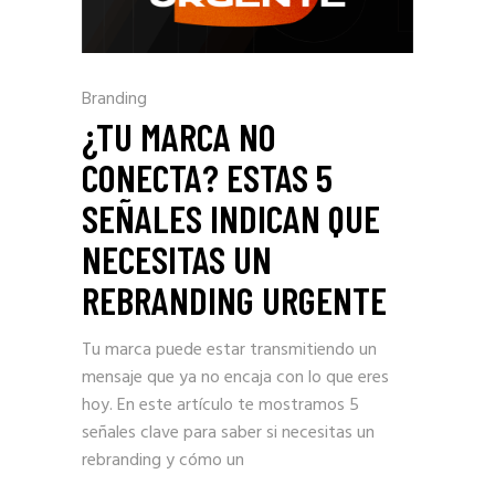
Branding
¿TU MARCA NO
CONECTA? ESTAS 5
SEÑALES INDICAN QUE
NECESITAS UN
REBRANDING URGENTE
Tu marca puede estar transmitiendo un
mensaje que ya no encaja con lo que eres
hoy. En este artículo te mostramos 5
señales clave para saber si necesitas un
rebranding y cómo un