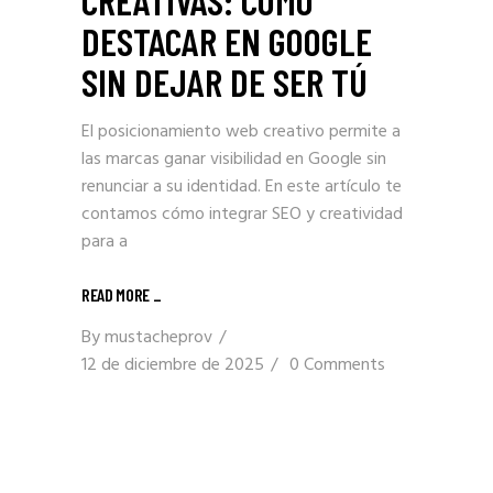
CREATIVAS: CÓMO
DESTACAR EN GOOGLE
SIN DEJAR DE SER TÚ
El posicionamiento web creativo permite a
las marcas ganar visibilidad en Google sin
renunciar a su identidad. En este artículo te
contamos cómo integrar SEO y creatividad
para a
READ MORE _
By
mustacheprov
12 de diciembre de 2025
0 Comments