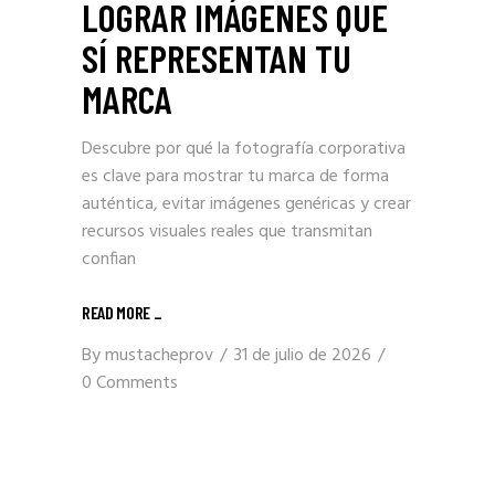
LOGRAR IMÁGENES QUE
SÍ REPRESENTAN TU
MARCA
Descubre por qué la fotografía corporativa
es clave para mostrar tu marca de forma
auténtica, evitar imágenes genéricas y crear
recursos visuales reales que transmitan
confian
READ MORE _
By
mustacheprov
31 de julio de 2026
0 Comments