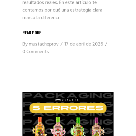
resultados reales. En este artículo te
contamos por qué una estrategia clara
marca la diferenci
READ MORE _
By
mustacheprov
17 de abril de 2026
0 Comments