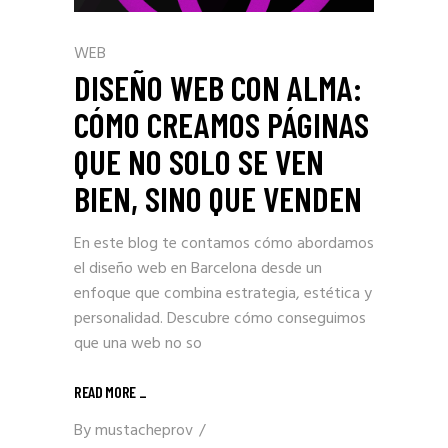
WEB
DISEÑO WEB CON ALMA:
CÓMO CREAMOS PÁGINAS
QUE NO SOLO SE VEN
BIEN, SINO QUE VENDEN
En este blog te contamos cómo abordamos
el diseño web en Barcelona desde un
enfoque que combina estrategia, estética y
personalidad. Descubre cómo conseguimos
que una web no so
READ MORE _
By
mustacheprov