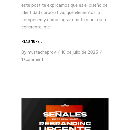
este post te explicamos qué es el diseño de
identidad corporativa, qué elementos lo
componen y cómo lograr que tu marca sea
coherente, me
READ MORE _
By
mustacheprov
10 de julio de 2025
1 Comment