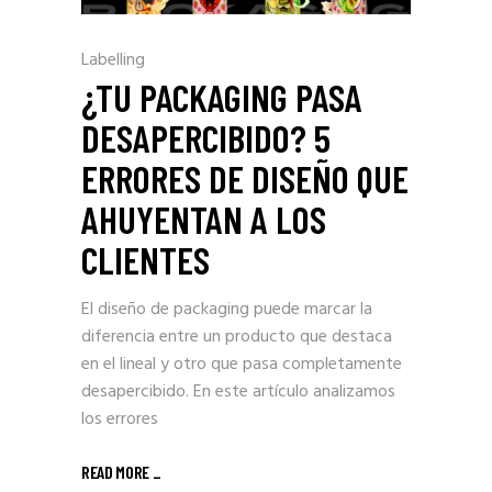
Labelling
¿TU PACKAGING PASA
DESAPERCIBIDO? 5
ERRORES DE DISEÑO QUE
AHUYENTAN A LOS
CLIENTES
El diseño de packaging puede marcar la
diferencia entre un producto que destaca
en el lineal y otro que pasa completamente
desapercibido. En este artículo analizamos
los errores
READ MORE _