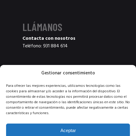
LLÁMANOS
Contacta con nosotros
Teléfono:
931 884 614
Gestionar consentimiento
¿NOS SIGUES?
Para ofrecer las mejores experiencias, utilizamos tecnologías como las
cookies para almacenar y/o acceder a la información del dispositivo. El
consentimiento de estas tecnologías nos permitirá procesar datos como el
comportamiento de navegación o las identificaciones únicas en este sitio. No
consentir o retirar el consentimiento, puede afectar negativamente a ciertas
características y funciones.
Aceptar