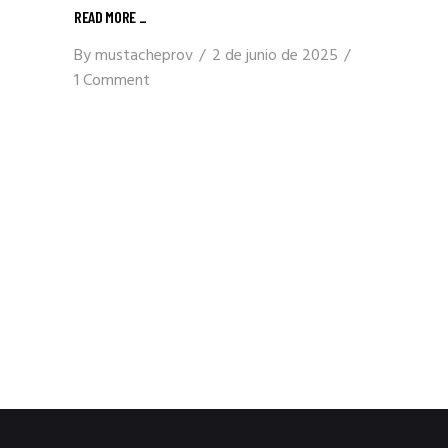
READ MORE _
By
mustacheprov
2 de junio de 2025
1 Comment