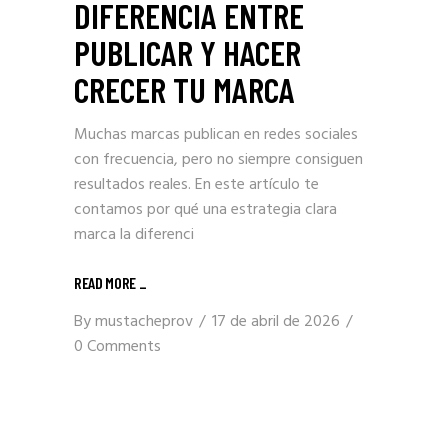
DIFERENCIA ENTRE
PUBLICAR Y HACER
CRECER TU MARCA
Muchas marcas publican en redes sociales
con frecuencia, pero no siempre consiguen
resultados reales. En este artículo te
contamos por qué una estrategia clara
marca la diferenci
READ MORE _
By
mustacheprov
17 de abril de 2026
0 Comments