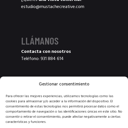
estudio@mustachecreative.com
LLÁMANOS
Contacta con nosotros
Teléfono:
931 884 614
Gestionar consentimiento
¿NOS SIGUES?
Para ofrecer las mejores experiencias, utilizamos tecnologías como las
cookies para almacenar y/o acceder a la información del dispositivo. El
consentimiento de estas tecnologías nos permitirá procesar datos como el
comportamiento de navegación o las identificaciones únicas en este sitio. No
consentir o retirar el consentimiento, puede afectar negativamente a ciertas
características y funciones.